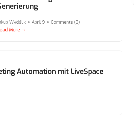
Generierung
akub Wyciślik
April 9
Comments (
0
)
ead More
eting Automation mit LiveSpace