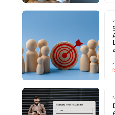
B
E
R
B