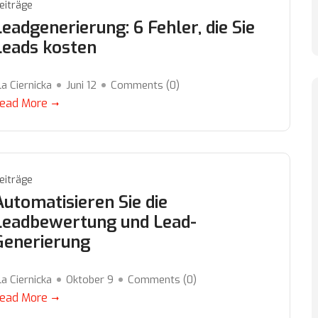
eiträge
Leadgenerierung: 6 Fehler, die Sie
Leads kosten
la Ciernicka
Juni 12
Comments (
0
)
ead More
eiträge
Automatisieren Sie die
Leadbewertung und Lead-
Generierung
la Ciernicka
Oktober 9
Comments (
0
)
ead More