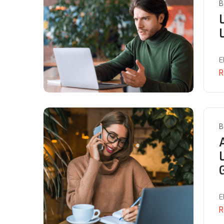
B
E
R
B
E
R