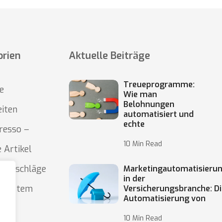
orien
Aktuelle Beiträge
Treueprogramme:
e
Wie man
Belohnungen
eiten
automatisiert und
echte
resso –
10 Min Read
 Artikel
 Ratschläge
Marketingautomatisieru
in der
o System
Versicherungsbranche: Di
Automatisierung von
10 Min Read