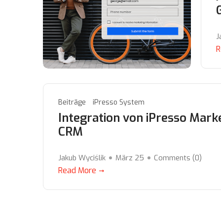
J
R
Beiträge
iPresso System
Integration von iPresso Mark
CRM
Jakub Wyciślik
März 25
Comments (
0
)
Read More