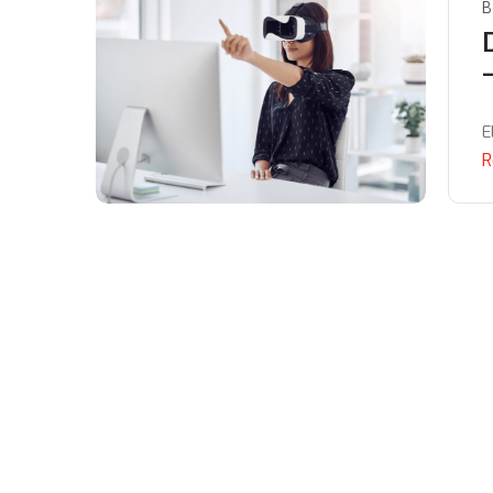
B
E
R