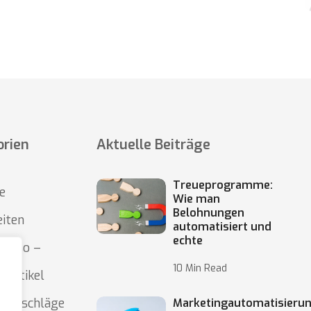
orien
Aktuelle Beiträge
Treueprogramme:
e
Wie man
Belohnungen
eiten
automatisiert und
echte
resso –
10 Min Read
 Artikel
 Ratschläge
Marketingautomatisieru